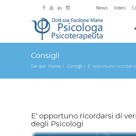
News
Video
Co
Consigli
Sei qui:
Home
Consigli
E' opportuno ricordarsi 
E' opportuno ricordarsi di veri
degli Psicologi