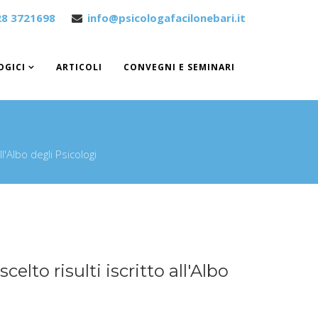
28 3721698
info@psicologafacilonebari.it
OGICI
ARTICOLI
CONVEGNI E SEMINARI
l'Albo degli Psicologi
elto risulti iscritto all'Albo